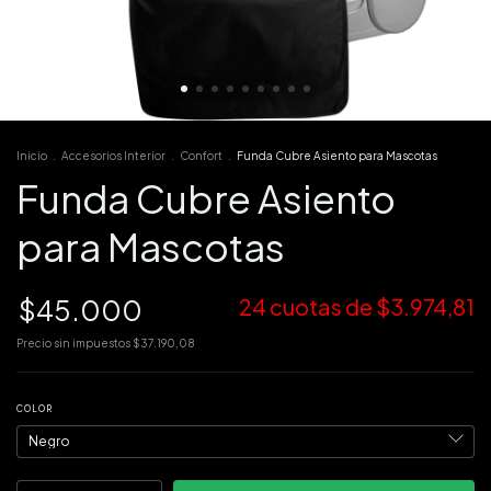
Inicio
.
Accesorios Interior
.
Confort
.
Funda Cubre Asiento para Mascotas
Funda Cubre Asiento
para Mascotas
$45.000
24
cuotas de
$3.974,81
Precio sin impuestos
$37.190,08
COLOR