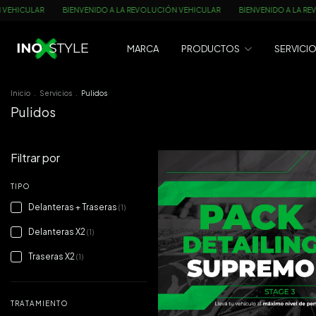
CULAR
BIENVENIDO A LA REVOLUCIÓN VEHICULAR
BIENVENIDO A LA REVOLU
MARCA
PRODUCTOS
SERVICI
Inicio
.
Servicios
.
Pulidos
Pulidos
Filtrar por
TIPO
Delanteras + Traseras
(1)
Delanteras X2
(1)
Traseras X2
(1)
TRATAMIENTO