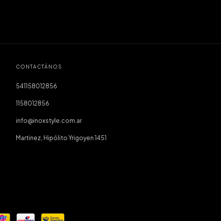
CONTACTÁNOS
541158012856
1158012856
info@inoxstyle.com.ar
Martinez, Hipólito Yrigoyen 1451