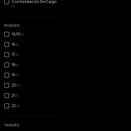
Con Instalación Sin Cargo
(1)
RODADO
14/15
(1)
16
(1)
17
(1)
18
(1)
19
(1)
20
(1)
21
(1)
22
(1)
TAMAÑO