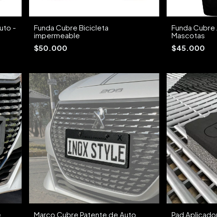
uto -
Funda Cubre Bicicleta
Funda Cubre 
impermeable
Mascotas
$50.000
$45.000
e
Marco Cubre Patente de Auto
Pad Aplicador