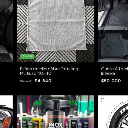
10
%
OFF
Paños de Microfibra Detailing
Cubre Alfom
Multiuso 40x40
Interior
$4.840
$50.000
$5.370