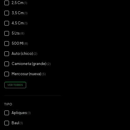
2,5 Cm
(1)
3,5 Cm
(1)
4,5 Cm
(1)
5 Lts
(8)
500 Ml
(8)
Auto (chico)
(2)
Camioneta (grande)
(2)
Mercosur (nueva)
(5)
VER TODOS
TIPO
Apliques
(1)
Baul
(1)