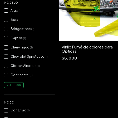
MODELO
Argo
(1)
Bora
(1)
Bridgestone
(1)
Captiva
(1)
Vinilo Fumé de colores para
Chery Tiggo
(1)
Opticas
Chevrolet Spin Active
(1)
$8.000
Citroen Aircross
(1)
Continental
(1)
VER TODOS
MODO
Con Envío
(1)