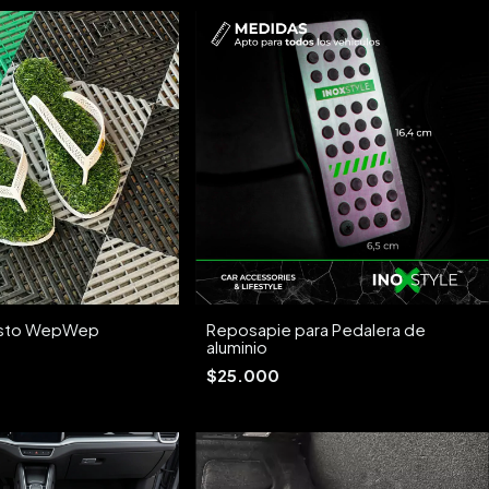
asto WepWep
Reposapie para Pedalera de
aluminio
$25.000