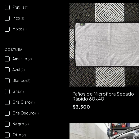
Frutilla
(1)
Inox
(1)
Mixto
(1)
COSTURA
Amarillo
(2)
Azul
(2)
Blanco
(2)
Gris
(1)
Paños de Microfibra Secado
Rápido 60x40
Gris Claro
(1)
$3.500
Gris Oscuro
(1)
Negro
(2)
Otro
(2)