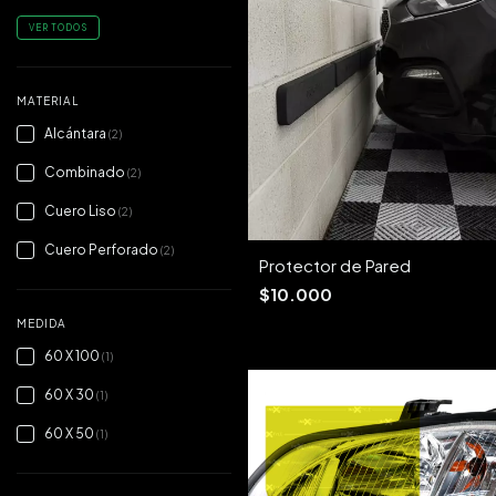
VER TODOS
MATERIAL
Alcántara
(2)
Combinado
(2)
Cuero Liso
(2)
Cuero Perforado
(2)
Protector de Pared
$10.000
MEDIDA
60 X 100
(1)
60 X 30
(1)
60 X 50
(1)