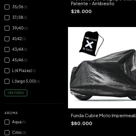
Patente - Antibesito
35/36
(1)
$28.000
37/38
(1)
39/40
(1)
41/42
(1)
43/44
(1)
45/46
(1)
L (4 Plazas)
(1)
L (largo 5,00)
(1)
VER TODOS
AROMA
Funda Cubre Moto Impermeab
Aqua
(1)
$80.000
Citric
(1)