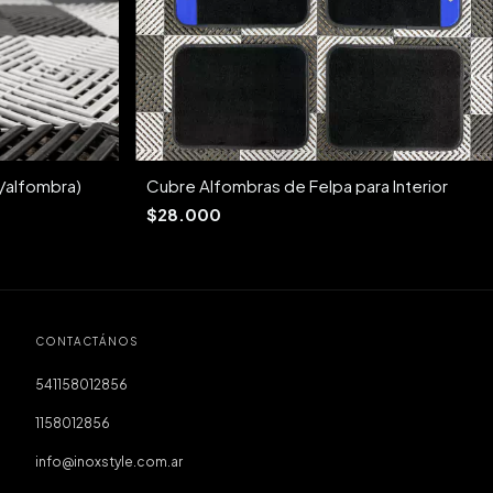
a/alfombra)
Cubre Alfombras de Felpa para Interior
$28.000
CONTACTÁNOS
541158012856
1158012856
info@inoxstyle.com.ar