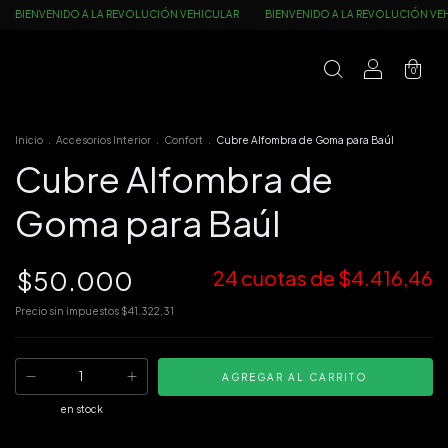
OLUCIÓN VEHICULAR
BIENVENIDO A LA REVOLUCIÓN VEHICULAR
BIENVENIDO
0
Inicio
.
Accesorios Interior
.
Confort
.
Cubre Alfombra de Goma para Baúl
Cubre Alfombra de
Goma para Baúl
$50.000
24
cuotas de
$4.416,46
Precio sin impuestos
$41.322,31
en stock