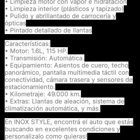
• Limpieza motor con vapor e hidratación
• Limpieza interior (plásticos y tapizado)
• Pulido y abrillantado de carrocería y
ópticas
• Pintado detallado de llantas
Características:
• Motor: 1.6L, 115 HP.
• Transmisión: Automática.
• Equipamiento: Asientos de cuero, techo
panorámico, pantalla multimedia táctil con
conectividad, cámara trasera y sensores de
estacionamiento.
• Kilometraje: 49.000 km.
• Extras: Llantas de aleación, sistema de
climatización automática, y más.
En INOX STYLE, encontrá el auto que estás
buscando en excelentes condiciones y
personalizalo como quieras!