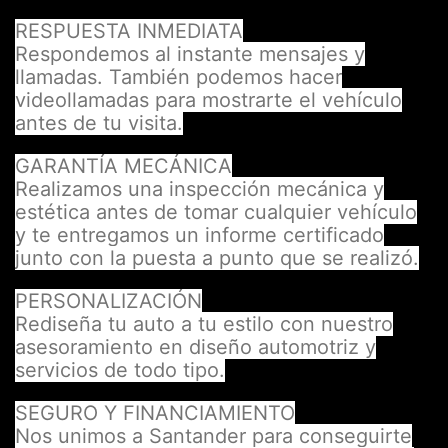
RESPUESTA INMEDIATA
Respondemos al instante mensajes y
llamadas. También podemos hacer
videollamadas para mostrarte el vehículo
antes de tu visita.
GARANTÍA MECÁNICA
Realizamos una inspección mecánica y
estética antes de tomar cualquier vehículo
y te entregamos un informe certificado
junto con la puesta a punto que se realizó.
PERSONALIZACIÓN
Rediseña tu auto a tu estilo con nuestro
asesoramiento en diseño automotriz y
servicios de todo tipo.
SEGURO Y FINANCIAMIENTO
Nos unimos a Santander para conseguirte