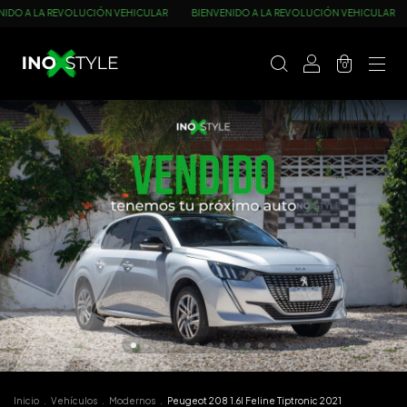
REVOLUCIÓN VEHICULAR
BIENVENIDO A LA REVOLUCIÓN VEHICULAR
BIENVENI
0
Inicio
.
Vehículos
.
Modernos
.
Peugeot 208 1.6l Feline Tiptronic 2021