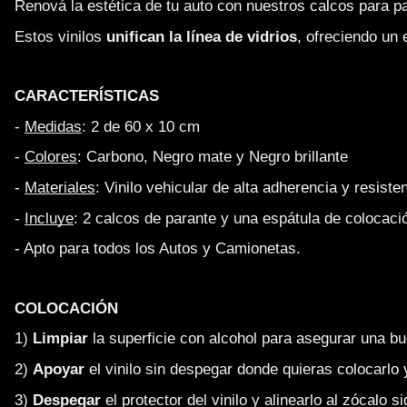
Renová la estética de tu auto con nuestros calcos para p
Estos vinilos 
unifican la línea de vidrios
, ofreciendo un 
CARACTERÍSTICAS
- 
Medidas
: 2 de 60 x 10 cm
- 
Colores
: Carbono, Negro mate y Negro brillante
- 
Materiales
: Vinilo vehicular de alta adherencia y resisten
- 
Incluye
: 2 calcos de parante y una espátula de colocaci
- Apto para todos los Autos y Camionetas.
COLOCACIÓN
1) 
Limpiar
 la superficie con alcohol para asegurar una b
2) 
Apoyar
 el vinilo sin despegar donde quieras colocarlo
3) 
Despegar
 el protector del vinilo y alinearlo al zócalo s