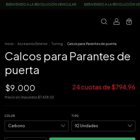
 REVOLUCIÓN VEHICULAR
BIENVENIDO A LA REVOLUCIÓN VEHICULAR
BIENVEN
0
Inicio
.
Accesorios Exterior
.
Tuning
.
Calcos para Parantes de puerta
Calcos para Parantes de
puerta
$9.000
24
cuotas de
$794,96
Precio sin impuestos
$7.438,02
COLOR
TIPO