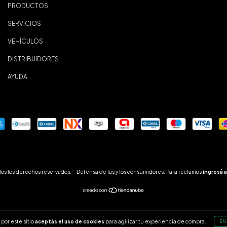
PRODUCTOS
SERVICIOS
VEHÍCULOS
DISTRIBUIDORES
AYUDA
os los derechos reservados.
Defensa de las y los consumidores. Para reclamos
ingresá a
por este sitio
aceptás el uso de cookies
para agilizar tu experiencia de compra.
EN